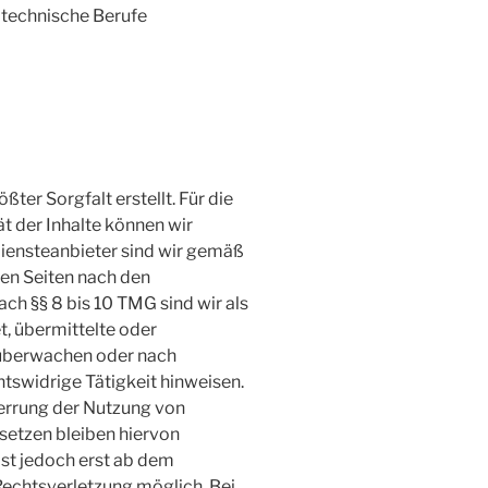
e technische Berufe
ßter Sorgfalt erstellt. Für die
ät der Inhalte können wir
iensteanbieter sind wir gemäß
sen Seiten nach den
ch §§ 8 bis 10 TMG sind wir als
t, übermittelte oder
 überwachen oder nach
htswidrige Tätigkeit hinweisen.
errung der Nutzung von
setzen bleiben hiervon
ist jedoch erst ab dem
Rechtsverletzung möglich. Bei